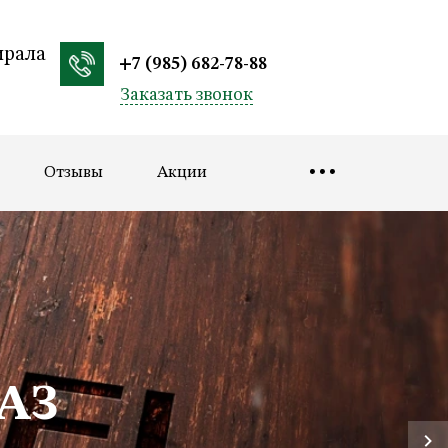
ирала
+7 (985) 682-78-88
Заказать звонок
...
Отзывы
Акции
АЗ