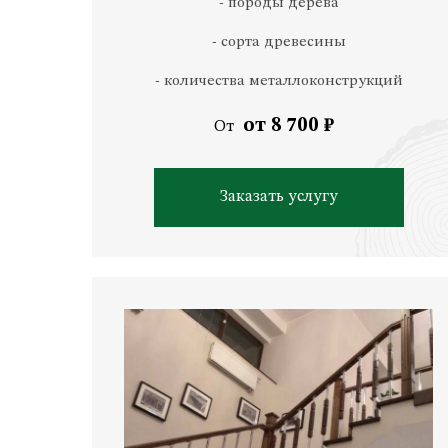
- породы дерева
- сорта древесины
- количества металлоконструкций
от 8 700 ₽
От
Заказать услугу